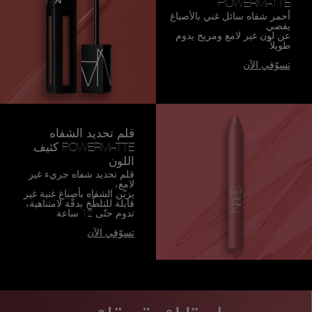
POWERMATTE
أحمر شفاه سائل غني بالأصباغ
يفضي
عن لون غير لامع ومريح يدوم
طويلاً.
تسوّقي الآن
قلم تحديد الشفاه
POWERMATTE كثيف
اللون
قلم تحديد شفاه جريء غير
لامع،
يزيّن الشفاه بأصباغ غنية غير
قابلة للتلطّخ بدقّة لامتناهية،
تدوم حتّى 12 ساعة.
تسوّقي الآن