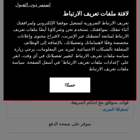
استمر دون القبول
MIDNIGHT RIDER
لافتة ملفات تعريف الارتباط
Bright Classic Red
تعريف الارتباط الضرورية لتشغيل موقعنا الإلكتروني ولمرافقتك
أثناء تنقلك. بموافقتك، نستخدم نحن وشركاؤنا أيضًا ملفات تعريف
‎ ⃁ 179 ‎
الارتباط لمتابعة أنشطتك عبر الإنترنت، لاقتراح محتوى وإعلانات
مخصصة وفقًا لاهتماماتك وتفضيلاتك، بالإضافة إلى الوظائف
خيارات الدفع بدون فائدة
المتعلقة بالشبكات الاجتماعية. لمزيد من المعلومات، يرجى زيارة
سياسة ملفات تعريف الارتباط. لتغيير تفضيلاتك في أي وقت، انقر
على “إعدادات ملفات تعريف الارتباط” في أسفل الصفحة. سياسة
ملفات تعريف الارتباط
حسنًا!
متوفر على صفحة الدفع