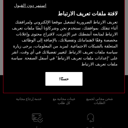
استمر دون القبول
البريد الإلكتروني الخاص بالطلب
*
لافتة ملفات تعريف الارتباط
تعريف الارتباط الضرورية لتشغيل موقعنا الإلكتروني ولمرافقتك
أثناء تنقلك. بموافقتك، نستخدم نحن وشركاؤنا أيضًا ملفات تعريف
الارتباط لمتابعة أنشطتك عبر الإنترنت، لاقتراح محتوى وإعلانات
مخصصة وفقًا لاهتماماتك وتفضيلاتك، بالإضافة إلى الوظائف
بحث
المتعلقة بالشبكات الاجتماعية. لمزيد من المعلومات، يرجى زيارة
سياسة ملفات تعريف الارتباط. لتغيير تفضيلاتك في أي وقت، انقر
على “إعدادات ملفات تعريف الارتباط” في أسفل الصفحة. سياسة
ملفات تعريف الارتباط
حسنًا!
شحن مجاني لجميع
عينات مجانية مع
خدمة إرجاع مجانية
الطلبات
كل طلب