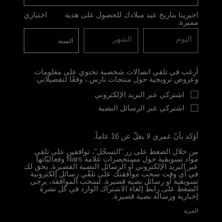
اخبرينا بتاريخ عيد ميلادك للحصول على هدية
اختياري
مميزة.
اليوم
الشهر
أرغب في تلقي اتصالات شخصية تحتوي على معلومات
وعروض ترويجية حول منتجات نارس ، وفقًا لتفضيلاتي
اشتركي عبر البريد الإلكتروني
اشتركي عبر الرسائل النصية
أؤكد بأنّ عمري لا يقلّ عن 16 عاماً.
من خلال الضغط على زر "التسجّل"، توافقين على تلقي
مواد تسويقية حول مستحضرات علامة Nars وفعاليّاتها
عبر البريد الإلكتروني أو الرسائل النصية القصيرة. يحق لك
في أي وقت سحب موافقتك على تلقّي رسائل إلكترونية
تسويقية أو رسائل نصية قصيرة. لسحب الموافقة، يرجى
الضغط على رابط إلغاء الاشتراك الوارد في كل نشرة
إخبارية ورسالة نصية قصيرة.
المزيد