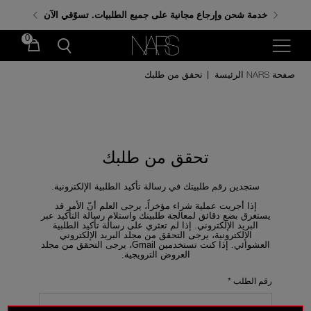
احصلي على هدايا مجانية عند إنفاق 350 ر.س. باستخدام
خدمة شحن وإرجاع مجانية على جميع الطلبيات. تسوّقي الآن
الكود: GIFTS
0
صفحة NARS الرئيسة
تحقق من طلبك
|
تحقق من طلبك
ستجدين رقم طلبيتك في رسالة تأكيد الطلبية الإلكترونية.
إذا أجريت عملية شراء مؤخراً، يرجى العلم أنّ الأمر قد
يستغرق بضع دقائق لمعالجة طلبينك واستلام رسالة التأكيد عبر
البريد الإلكتروني. إذا لم تعثري على رسالة تأكيد الطلبية
الإلكترونية، يرجى التحقق من مجلد البريد الإلكتروني
العشوائي. إذا كنت تستخدمين Gmail، يرجى التحقق من مجلد
العروض الترويجية.
رقم الطلب
*