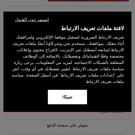
FEEL MY FIRE
استمر دون القبول
Hot coral
لافتة ملفات تعريف الارتباط
‎ ⃁ 190 ‎
تعريف الارتباط الضرورية لتشغيل موقعنا الإلكتروني ولمرافقتك
أثناء تنقلك. بموافقتك، نستخدم نحن وشركاؤنا أيضًا ملفات تعريف
الارتباط لمتابعة أنشطتك عبر الإنترنت، لاقتراح محتوى وإعلانات
خيارات الدفع بدون فائدة
مخصصة وفقًا لاهتماماتك وتفضيلاتك، بالإضافة إلى الوظائف
المتعلقة بالشبكات الاجتماعية. لمزيد من المعلومات، يرجى زيارة
سياسة ملفات تعريف الارتباط. لتغيير تفضيلاتك في أي وقت، انقر
على “إعدادات ملفات تعريف الارتباط” في أسفل الصفحة. سياسة
ملفات تعريف الارتباط
حسنًا!
متوفر على صفحة الدفع