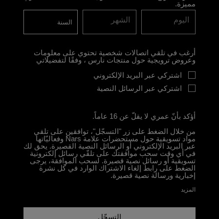
مميزة.
اليوم
الشهر
أرغب في تلقي اتصالات شخصية تحتوي على معلومات
وعروض ترويجية حول منتجات نارس ، وفقًا لتفضيلاتي
اشتركي عبر البريد الإلكتروني
اشتركي عبر الرسائل النصية
أؤكد بأنّ عمري لا يقلّ عن 16 عاماً.
من خلال الضغط على زر "التسجّل"، توافقين على تلقي
مواد تسويقية حول مستحضرات علامة Nars وفعاليّاتها
عبر البريد الإلكتروني أو الرسائل النصية القصيرة. يحق لك
في أي وقت سحب موافقتك على تلقّي رسائل إلكترونية
تسويقية أو رسائل نصية قصيرة. لسحب الموافقة، يرجى
الضغط على رابط إلغاء الاشتراك الوارد في كل نشرة
إخبارية ورسالة نصية قصيرة.
المزيد
التسجّل