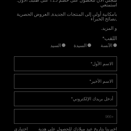
سجلي الآن للحصول على خصم 15٪ على طلبك الأول.
استمتعي
بامكانية أولى إلى المنتجات الجديدة, العروض الحصرية
,نصائح الخبراء
و المزيد.
اللقب*
الآنسة
السيدة
السيد
الاسم الأول
*
الاسم الأخير
*
أدخل بريدك الإلكتروني
*
+966
اخبرينا بتاريخ عيد ميلادك للحصول على هدية
اختياري