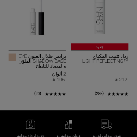
جديد
رذاذ تثبيت المكياج
برايمر ظلال العيون EYE
™LIGHT REFLECTING
SHADOW BASE الملوّن
والمضاد للتلطّخ
2 ألوان
‎ ⃁ 195 ‎
‎ ⃁ 212 ‎
)
(
)
(
20
285
شحن مجاني لجميع
عينات مجانية مع
خدمة إرجاع مجانية