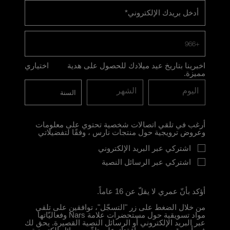
أدخل بريدك الإلكتروني
*
+966
اخبرينا بتاريخ عيد ميلادك للحصول على هدية
اختياري
مميزة.
اليوم
الشهر
أرغب في تلقي اتصالات شخصية تحتوي على معلومات
وعروض ترويجية حول منتجات نارس ، وفقًا لتفضيلاتي
اشتركي عبر البريد الإلكتروني
اشتركي عبر الرسائل النصية
أؤكد بأنّ عمري لا يقلّ عن 16 عاماً.
من خلال الضغط على زر "التسجّل"، توافقين على تلقي
مواد تسويقية حول مستحضرات علامة Nars وفعاليّاتها
عبر البريد الإلكتروني أو الرسائل النصية القصيرة. يحق لك