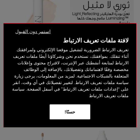
استمر دون القبول
لافتة ملفات تعريف الارتباط
تعريف الارتباط الضرورية لتشغيل موقعنا الإلكتروني ولمرافقتك
جديد
أثناء تنقلك. بموافقتك، نستخدم نحن وشركاؤنا أيضًا ملفات تعريف
الارتباط لمتابعة أنشطتك عبر الإنترنت، لاقتراح محتوى وإعلانات
برايمر ™LIGHT
مخصصة وفقًا لاهتماماتك وتفضيلاتك، بالإضافة إلى الوظائف
REFLECTING المرطّب
المتعلقة بالشبكات الاجتماعية. لمزيد من المعلومات، يرجى زيارة
سياسة ملفات تعريف الارتباط. لتغيير تفضيلاتك في أي وقت، انقر
‎ ⃁ 246 ‎
على “إعدادات ملفات تعريف الارتباط” في أسفل الصفحة. سياسة
ملفات تعريف الارتباط
)
(
317
حسنًا!