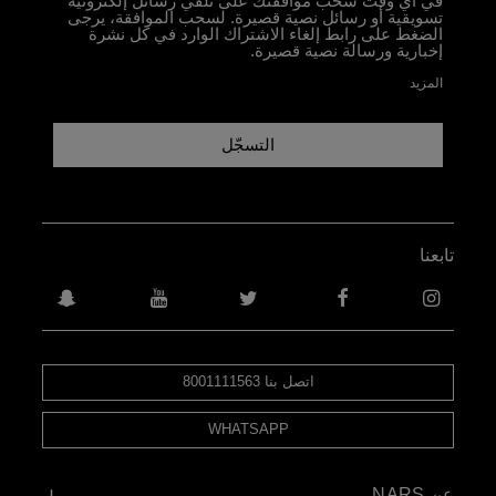
في أي وقت سحب موافقتك على تلقّي رسائل إلكترونية
تسويقية أو رسائل نصية قصيرة. لسحب الموافقة، يرجى
الضغط على رابط إلغاء الاشتراك الوارد في كل نشرة
إخبارية ورسالة نصية قصيرة.
المزيد
التسجّل
تابعنا
اتصل بنا 8001111563
WHATSAPP
عن NARS