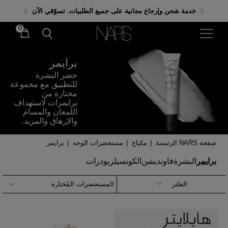
احصلي على هدايا مجانية عند إنفاق 350 ر.س. باستخدام
خدمة شحن وإرجاع مجانية على جميع الطلبيات. تسوّقي الآن
الكود: GIFTS
0
برايمر
حضر البشرة
للتطبيق مع مجموعة
مختارة من
برايمرات لاستهداف
اللمعان والمسام
والإرهاق والمزيد.
صفحة NARS الرئيسة
|
مكياج
|
مستحضرات الوجه
|
برايمر
برايمر
البشرة
فاونديشن
الكونسيلر
بودرات
الفلتر