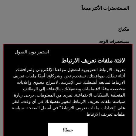
المستحضرات الأكثر مبيعاً
مكياج
مستحضرات الوجه
البشرة
استمر دون القبول
فاونديشن
لافتة ملفات تعريف الارتباط
الكونسيلر
برايمر
تعريف الارتباط الضرورية لتشغيل موقعنا الإلكتروني ولمرافقتك
بودرات
أثناء تنقلك. بموافقتك، نستخدم نحن وشركاؤنا أيضًا ملفات تعريف
مستحضرات العيون
الارتباط لمتابعة أنشطتك عبر الإنترنت، لاقتراح محتوى وإعلانات
ظلال العيون
مخصصة وفقًا لاهتماماتك وتفضيلاتك، بالإضافة إلى الوظائف
باليتات العيون
المتعلقة بالشبكات الاجتماعية. لمزيد من المعلومات، يرجى زيارة
ماسكارا
سياسة ملفات تعريف الارتباط. لتغيير تفضيلاتك في أي وقت، انقر
الآيلاينر
على “إعدادات ملفات تعريف الارتباط” في أسفل الصفحة. سياسة
الحواجب
ملفات تعريف الارتباط
مستحضرات الشفاه
أحمر الشفاه
حسنًا!
ملمّع الشفاه