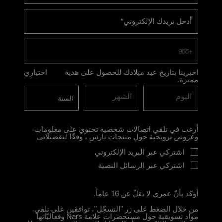
أدخل بريدك الإلكتروني
*
+966
اخبرينا بتاريخ عيد ميلادك للحصول على هدية
اختياري
مميزة.
اليوم
الشهر
أرغب في تلقي اتصالات شخصية تحتوي على معلومات
وعروض ترويجية حول منتجات نارس ، وفقًا لتفضيلاتي
اشتركي عبر البريد الإلكتروني
اشتركي عبر الرسائل النصية
أؤكد بأنّ عمري لا يقلّ عن 16 عاماً.
من خلال الضغط على زر "التسجّل"، توافقين على تلقي
مواد تسويقية حول مستحضرات علامة Nars وفعاليّاتها