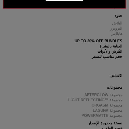
أقلام الشفاه
بلسم الشفاه
خدود
البلاش
البرونزر
هايلايتر
UP TO 20% OFF BUNDLES
العناية بالبشرة
الفُرش والأدوات
حجم مناسب للسفر
اكتشف
مجموعات
مجموعة AFTERGLOW
مجموعة ™LIGHT REFLECTING
مجموعة ORGASM
مجموعة LAGUNA
مجموعة POWERMATTE
نسخة محدودة الإصدار
خصم الطلاب