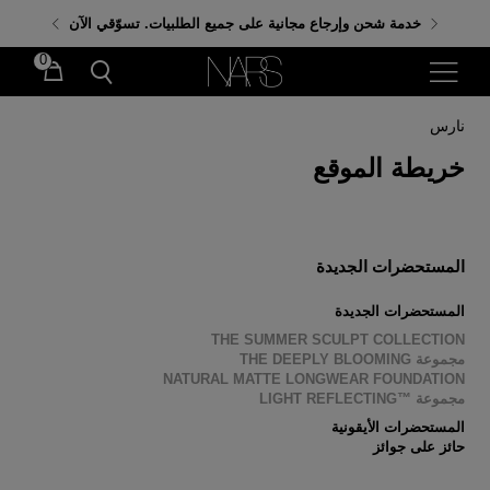
احصلي على هدايا مجانية عند إنفاق 350 ر.س. باستخدام
خدمة شحن وإرجاع مجانية على جميع الطلبيات. تسوّقي الآن
الكود: GIFTS
0
نارس
خريطة الموقع
المستحضرات الجديدة
المستحضرات الجديدة
THE SUMMER SCULPT COLLECTION
مجموعة THE DEEPLY BLOOMING
NATURAL MATTE LONGWEAR FOUNDATION
مجموعة ™LIGHT REFLECTING
المستحضرات الأيقونية
حائز على جوائز