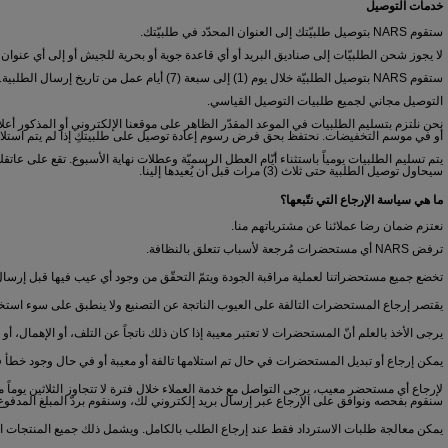
خدمات التوصيل
ستقوم NARS بتوصيل طلبيّتك إلى العنوان المحدّد في طلبيّتك.
لا يجوز شحن الطلبيّات إلى صناديق البريد أو أي قاعدة جوية أو بحرية للجيش أو إلى أي عنوان 
ستقوم NARS بتوصيل الطلبيّة خلال يوم (1) إلى سبعة (7) أيام عمل من تاريخ إرسال الطلبية.
التوصيل مجاني لجميع طلبيات التوصيل القياسي.
نحن نلتزم بتسليم الطلبيات في الموعد المقدّر الظاهر على موقعنا الإلكتروني أو المذكور أعلاه،
أو في موسم التخفيضات. نحتفظ بحق فرض رسوم إعادة توصيل على طلبيتكِ إذا لم يتم استلامها 
يتم تسليم الطلبيات يومياً باستثناء أيّام العطل الرسميّة وعطلات نهاية الأسبوع. تقع على ع
سيحاول توصيل الطلبية حتى ثلاث (3) مرات قبل أن يُعيدها إلينا.
ما هي سياسة الإرجاع التي نتّبعها؟
نعتزم ضمان رضا عملائنا عن مشترياتهم منا.
ترفض NARS أي مستحضرات مُرجعة لأسباب تتعلق بالنظافة.
تخضع جميع مستحضراتنا لعملية مراقبة الجودة ويتمّ التحقّق من وجود أي عيب فيها قبل إرسال ا
يقتصر إرجاع المستحضرات التالفة على العيوب الناتجة عن التصنيع ولا ينطبق على سوء استخدام
يرجى الأخذ بالعلم أنّ المستحضرات لا تعتبر معيبة إذا كان ذلك ناتجاً عن التلف، أو الإهمال، أ
يمكن إرجاع أو تبديل المستحضرات في حال تم استلامها تالفة أو معيبة أو في حال وجود خطأ ف
لإرجاع أي مستحضر معيب، يرجى التواصل مع خدمة العملاء خلال فترة لا تتجاوز الثلاثين يوما
سنقوم بفحصه ونوافق على الإرجاع عبر إرسال بريد إلكتروني لك، وسنقوم بردّ المبلغ المدفو
يمكن معالجة طلبات الاسترداد فقط عند إرجاع الطلب بالكامل. ويشمل ذلك جميع المنتجات الت