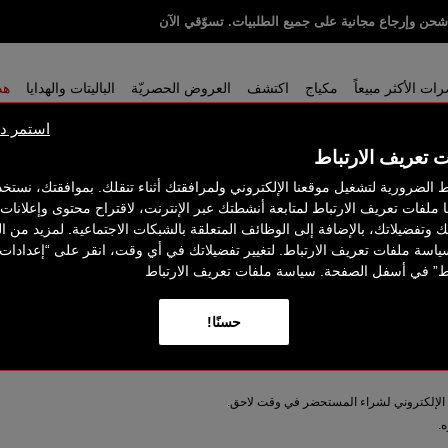
ة عند إنفاق 350 ر.س. باستخدام الكود: GIFTS
حن وإرجاع مجانية على جميع الطلبيات. تسوّقي الآن
ت الأكثر مبيعاً
مكياج
اكتشف
العروض الحصريّة
الباليتات والهدايا
هذ
استمر دو
ت تعريف الارتباط
ط الضرورية لتشغيل موقعنا الإلكتروني ولمرافقتك أثناء تنقلك. بموافقتك، نستخ
ا ملفات تعريف الارتباط لمتابعة أنشطتك عبر الإنترنت، لاقتراح محتوى وإعلان
اتك وتفضيلاتك، بالإضافة إلى الوظائف المتعلقة بالشبكات الاجتماعية. لمزيد من ا
ياسة ملفات تعريف الارتباط. لتغيير تفضيلاتك في أي وقت، انقر على “إعدادات
كِ صفحة 'شكراً لكِ". اطبعي نسخة من هذه الصفحة للاحتفاظ بها إذ تحتوي على رقم الطلبية الخ
اط” في أسفل الصفحة. سياسة ملفات تعريف الارتباط
حسنًا!
ا الإلكتروني لشراء المستحضر في وقت لاحق.
.