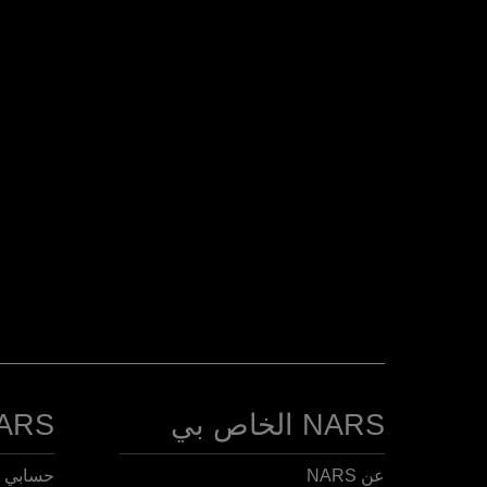
NARS الخاص بي
NARS الخا
عن NARS
حسابي