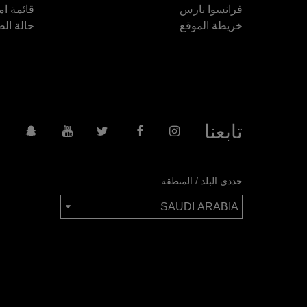
فرانسوا نارس
قائمة ام
خريطة الموقع
حالة الط
تابعنا
حددي البلد / المنطقة