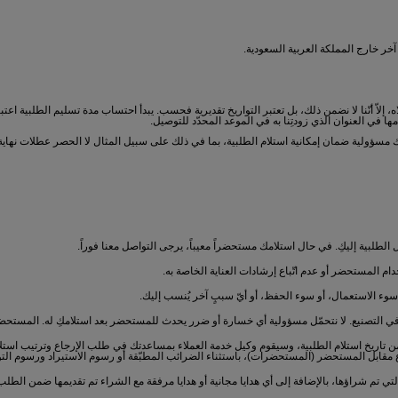
آخر خارج المملكة العربية السعودية.
 إلاّ أنّنا لا نضمن ذلك، بل تعتبر التواريخ تقديرية فحسب. يبدأ احتساب مدة تسليم الطلبية اعتب
في العنوان الذي زودتِنا به في الموعد المحدّد للتوصيل.
اتقك مسؤولية ضمان إمكانية استلام الطلبية، بما في ذلك على سبيل المثال لا الحصر عطلات نها
لطلبية إليكِ. في حال استلامك مستحضراً معيباً، يرجى التواصل معنا فوراً.
 المستحضر أو عدم اتّباع إرشادات العناية الخاصة به.
و سوء الاستعمال، أو سوء الحفظ، أو أيّ سببٍ آخر يُنسب إليك.
ي التصنيع. لا نتحمّل مسؤولية أي خسارة أو ضرر يحدث للمستحضر بعد استلامكِ له. المستحضرات
ً من تاريخ استلام الطلبية، وسيقوم وكيل خدمة العملاء بمساعدتك في طلب الإرجاع وترتيب اس
ع مقابل المستحضر (المستحضرات)، باستثناء الضرائب المطبّقة أو رسوم الاستيراد ورسوم التو
ي تم شراؤها، بالإضافة إلى أي هدايا مجانية أو هدايا مرفقة مع الشراء تم تقديمها ضمن الط