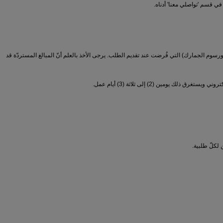
ي قسم 'تواصلي معنا' أدناه.
سوم الجمارك) التي فُرضت عند تقديم الطلب. يرجى الأخذ بالعلم أنّ المبالغ المستردّة قد