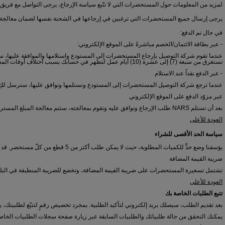
لمزيد من المعلومات حول المستحضرات التي لا تتّبع سياسة الإرجاع، يرجى التواصل مع فريق خد
يرجى إرسال جميع المستحضرات التي ترغبين في إرجاعها في الشحنة نفسها لضمان معالج
في حال تم الدفع:
- عبر بطاقة الائتمان/الخصم مباشرةً على الموقع الإلكتروني:
عندما تقوم شركة التوصيل بإرجاع المستحضرات إلى المستودع واستلامها والموافقة عليها، سنق
تستغرق من سبعة (7) إلى عشرة (10) أيام عمل لتظهر في حسابك بسبب اختلاف أوقات المعالجة بين مزوّدي خدمات الدفع.
- عبر الدفع نقداً عند الاستلام
عندما ترجع شركة التوصيل المستحضرات إلى المستودع ونستلمها ونوافق عليها، سترسل لكِ علامة NARS قسيمة شرائية لاستعمالها على الموقع. يتمّ استلام هذه القسيمة عبر البريد الإلكتروني ويستغرق ذلك يومين (2) إلى ثلا
عبر مزوّد الدفع على الموقع الإلكتروني
بعد أن تستلم NARS طلب الإرجاع وتوافق عليه وتقوم بمعالجته، ستتم معالجة المبلغ المسترد وفقاً لشروط وأحكام مزوّد الدفع.
العودة للأعلى
سياسة الحد الأقصى للشراء
يؤسفنا وضع حدٍّ للكميات المطلوبة، حيث لا يمكن طلب أكثر من 5 قطع من كلّ مستحضر. قد يقتصر عدد بعض الباليتات والأطقم محدودة الإصدار التي يحقّ لكِ بطلبها على قطعة أو قطعتين لكلّ طلبية.
ضريبة القيمة المضافة
تشتمل تسعيرة المستحضرات على ضريبة القيمة المضافة، وتخضع للضريبة المنطبقة في البلد ا
العودة للأعلى
تتبع الطلبات الخاصة بك
بعد تقديم الطلب، سيصلك بريد إلكتروني لتأكيد الطلبية. بمجرد تخصيص رقمٍ لتتبّع لطلبيتك،
يمكنك التحقق من حالة طلبياتك والطلبيات السابقة عبر زيارة صفحة سجلات الطلبيات الخاص