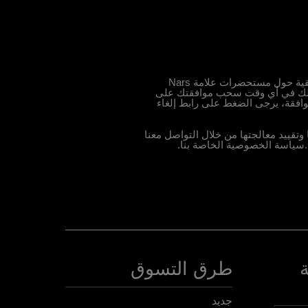
من خلال الضغط على زر "التسجّل"، توافقين على تلقي مواد تسويقية حول مستحضرات علامة Nars
 يحق لك في أي وقت سحب موافقتك على
وافقة، يرجى الضغط على رابط إلغاء
قييد معالجتها من خلال التواصل معنا
سياسة الخصوصية الخاصة بنا
.
طرق التسوق
جديد