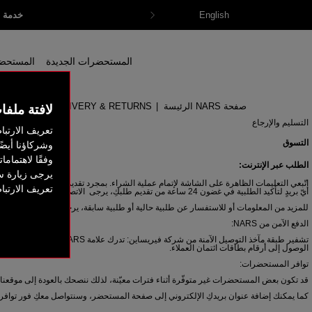
احصلي على هدايا مجاني
خدمة ش
English
المستحضرات الجديدة
المستحضرا
صفحة NARS الرئيسة
|
DELIVERY & RETURNS
لافتة ملفا
التسليم والإرجاع
تعريف الارتبا
التسوق
وشركاؤنا أيضً
وفقًا لاهتمام
الطلب عبر الإنترنت:
يرجى زيارة س
اتّبعي التعليمات الظاهرة على الشاشة لإتمام عملية الشراء. بمجرد تقديم طلبكِ، ستظهر أمام
تعريف الارتب
أيّ بريدٍ لتأكيد الطلبية في غضون 24 ساعة من تقديم طلبكِ، يرجى
الاتصال بنا هنا.
للمزيد من المعلومات أو للاستفسار عن طلبية حالية أو طلبية سابقة، يرجى
الاتصال بنا هنا.
الدفع الآمن من NARS:
الوصول إلى أرقام بطاقات ائتمان العملاء.
توافر المستحضرات:
قد تكون بعض المستحضرات غير متوفّرة أثناء فترات معيّنة، لذلك ننصحك بالعودة إلى موقعن
كما يمكنك إضافة عنوان بريدكِ الإلكتروني إلى صفحة المستحضر، وسنتواصل معكِ فور توافره