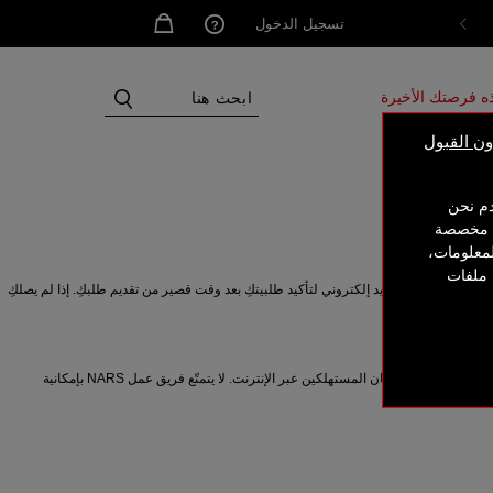
0
تسجيل الدخول
ه فرصتك الأخيرة
ن القبول
دم نحن
ات مخصصة
لمعلومات،
 ملفات
اص بكِ. سيصلكِ بريد إلكتروني لتأكيد طلبيتكِ بعد وقت قصير من تقديم طلبكِ. إذا لم يصلكِ
تشفير طبقة مآخذ التوصيل الآمنة من شركة فيريساين: تدرك علامة NARS أهمية ضمان الأمان عند التسوّق عبر الإنترنت، لذلك تستخدم طبقة مآخذ التوصيل الآمنة، وهي أحدث تقنية متوفّرة حتّى الآن لضمان أمان المستهلكين عبر الإنترنت. لا يتمتّع فريق عمل NARS بإمكانية