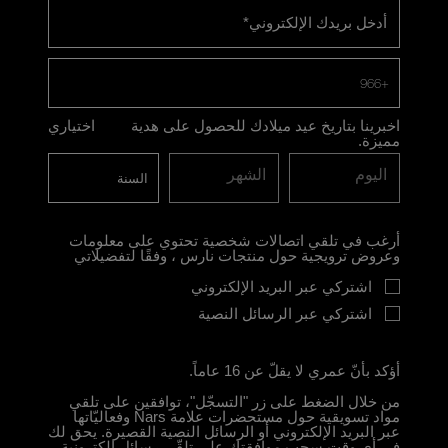
أدخل بريدك الإلكتروني
*
+966
اخبرينا بتاريخ عيد ميلادك للحصول على هدية
اختياري
مميزة.
اليوم
الشهر
أرغب في تلقي اتصالات شخصية تحتوي على معلومات
وعروض ترويجية حول منتجات نارس ، وفقًا لتفضيلاتي
اشتركي عبر البريد الإلكتروني
اشتركي عبر الرسائل النصية
أؤكد بأنّ عمري لا يقلّ عن 16 عاماً.
من خلال الضغط على زر "التسجّل"، توافقين على تلقي
مواد تسويقية حول مستحضرات علامة Nars وفعاليّاتها
عبر البريد الإلكتروني أو الرسائل النصية القصيرة. يحق لك
في أي وقت سحب موافقتك على تلقّي رسائل إلكترونية