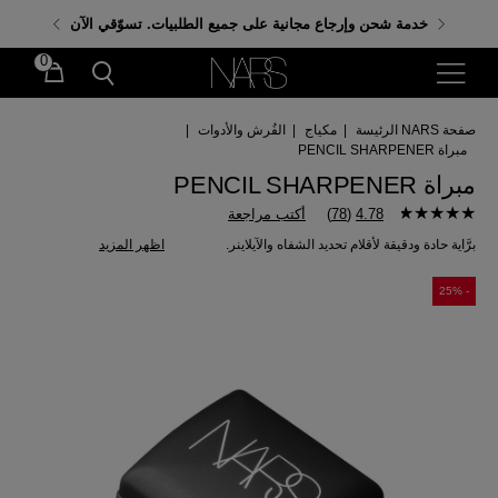
احصلي على هدايا مجانية عند إنفاق 350 ر.س. باستخدام
خدمة شحن وإرجاع مجانية على جميع الطلبيات. تسوّقي الآن
الكود: GIFTS
0
صفحة NARS الرئيسة
|
مكياج
|
الفُرش والأدوات
|
مبراة PENCIL SHARPENER
مبراة PENCIL SHARPENER
4.78
(
78
)
أكتب مراجعة
برَّاية حادة ودقيقة لأقلام تحديد الشفاه والآيلاينر.
اظهر المزيد
- 25%