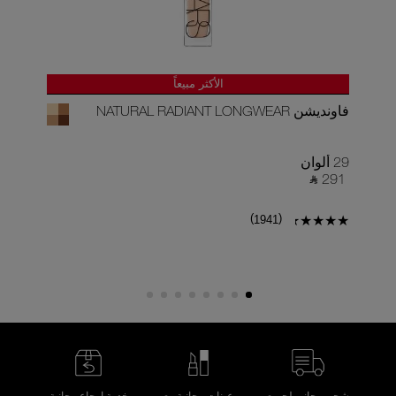
الأكثر مبيعاً
فاونديشن NATURAL RADIANT LONGWEAR
كونسيلر 
29 ألوان
22 ألوان
90 ‎
‎ ⃁ 291 ‎
)
(
1941