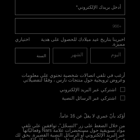
أدخل بريدك الإلكتروني
*
+966
اخبرينا بتاريخ عيد ميلادك للحصول على هدية
اختياري
مميزة.
اليوم
الشهر
أرغب في تلقي اتصالات شخصية تحتوي على معلومات
وعروض ترويجية حول منتجات نارس ، وفقًا لتفضيلاتي
اشتركي عبر البريد الإلكتروني
اشتركي عبر الرسائل النصية
أؤكد بأنّ عمري لا يقلّ عن 16 عاماً.
من خلال الضغط على زر "التسجّل"، توافقين على تلقي
مواد تسويقية حول مستحضرات علامة Nars وفعاليّاتها
عبر البريد الإلكتروني أو الرسائل النصية القصيرة. يحق لك
في أي وقت سحب موافقتك على تلقّي رسائل إلكترونية