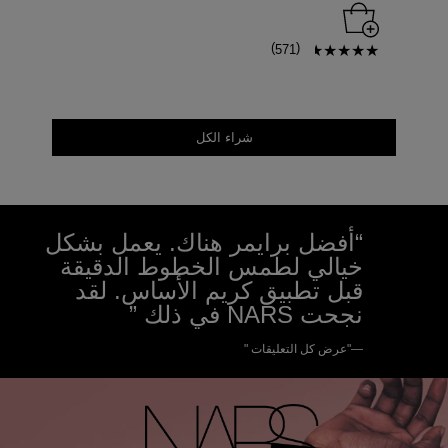
)
(
571
شراء الكل
“أفضل برايمر هناك. يعمل بشكل
خيالي لطمس الخطوط الدقيقة
قبل تطبيق كريم الأساس. لقد
نجحت NARS في ذلك ”
—"عرض كل التعليقات "