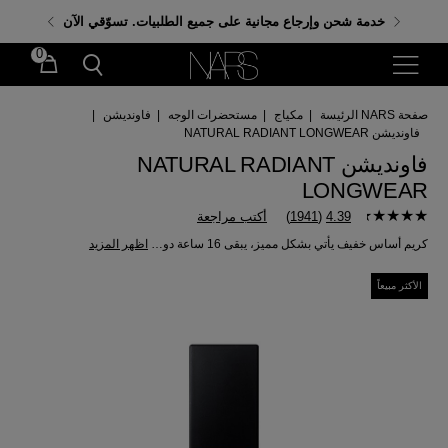
احصلي على هدايا مجانية عند إنفاق 350 ر.س. باستخدام
خدمة شحن وإرجاع مجانية على جميع الطلبيات. تسوّقي الآن
الكود: GIFTS
0
صفحة NARS الرئيسة
|
مكياج
|
مستحضرات الوجه
|
فاونديشن
|
فاونديشن NATURAL RADIANT LONGWEAR
فاونديشن NATURAL RADIANT
LONGWEAR
4.39
(
1941
)
أكتب مراجعة
كريم أساس خفيف يأتي بشكل مميز، يبقى 16 ساعة دون أن يتقشر أو يبهت.
اظهر المزيد
الأكثر مبيعاً