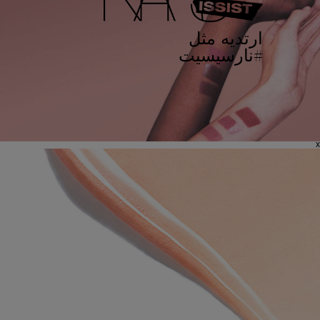
ارتديه مثل
#نارسيسيت
x