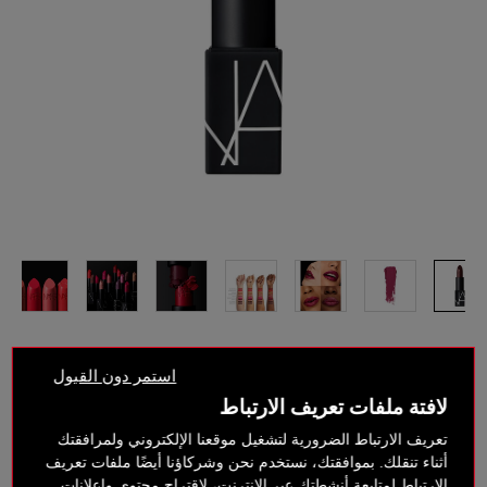
استمر دون القبول
لافتة ملفات تعريف الارتباط
تعريف الارتباط الضرورية لتشغيل موقعنا الإلكتروني ولمرافقتك
IMPULSE
- انتهى من المخزن
أثناء تنقلك. بموافقتك، نستخدم نحن وشركاؤنا أيضًا ملفات تعريف
Satin berry wine
الارتباط لمتابعة أنشطتك عبر الإنترنت، لاقتراح محتوى وإعلانات