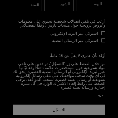
اليوم
الشهر
أرغب في تلقي اتصالات شخصية تحتوي على معلومات
وعروض ترويجية حول منتجات نارس ، وفقًا لتفضيلاتي
اشتركي عبر البريد الإلكتروني
اشتركي عبر الرسائل النصية
أؤكد بأنّ عمري لا يقلّ عن 16 عاماً.
من خلال الضغط على زر "التسجّل"، توافقين على تلقي
مواد تسويقية حول مستحضرات علامة Nars وفعاليّاتها
عبر البريد الإلكتروني أو الرسائل النصية القصيرة. يحق لك
في أي وقت سحب موافقتك على تلقّي رسائل إلكترونية
تسويقية أو رسائل نصية قصيرة. لسحب الموافقة، يرجى
الضغط على رابط إلغاء الاشتراك الوارد في كل نشرة
إخبارية ورسالة نصية قصيرة.
المزيد
التسجّل