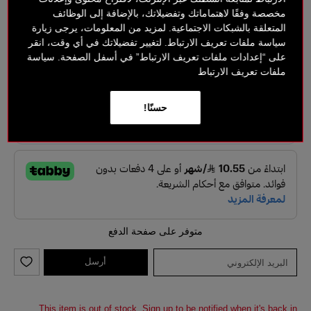
مخصصة وفقًا لاهتماماتك وتفضيلاتك، بالإضافة إلى الوظائف
المتعلقة بالشبكات الاجتماعية. لمزيد من المعلومات، يرجى زيارة
‎ ⃁ 108.50 ‎
‎ ⃁ 155 ‎
سياسة ملفات تعريف الارتباط. لتغيير تفضيلاتك في أي وقت، انقر
على “إعدادات ملفات تعريف الارتباط” في أسفل الصفحة. سياسة
خيارات الدفع بدون فائدة
ملفات تعريف الارتباط
حسنًا!
متوفر على صفحة الدفع
أرسل
This item is out of stock. Sign up to be notified when it's back in