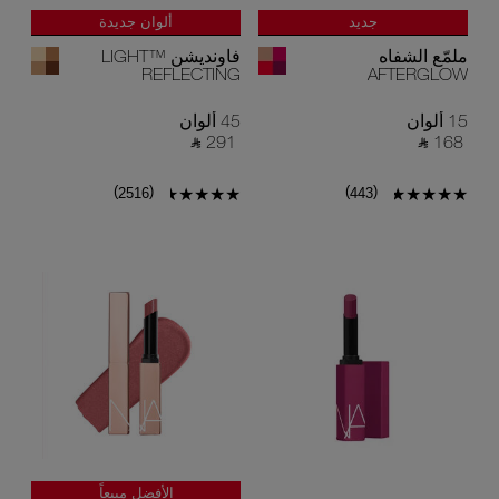
جديد
ألوان جديدة
ملمّع الشفاه
فاونديشن ™LIGHT
REFLECTING
AFTERGLOW
15 ألوان
45 ألوان
‎ ⃁ 291 ‎
‎ ⃁ 168 ‎
)
(
)
(
2516
443
الأفضل مبيعاً