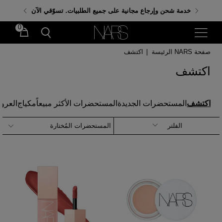
احصلي على هدايا مجانية عند إنفاق 350 ر.س. باستخدام
خدمة شحن وإرجاع مجانية على جميع الطلبيات. تسوّقي الآن
الكود: GIFTS
0
صفحة NARS الرئيسة
|
اكتشف
اكتشف
اكتشف
المستحضرات الجديدة
المستحضرات الأكثر مبيعاً
مكياج
العرو
الفلتر