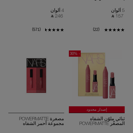
5 ألوان
4 ألوان
‎ ⃁ 246 ‎
‎ ⃁ 157 ‎
)
(
)
(
571
22
- 30%
إصدار محدود
جديد
ثنائي ملوّن الشفاه
مصغرة POWERMATTE
المصغّر POWERMATTE
مجموعة أحمر الشفاه