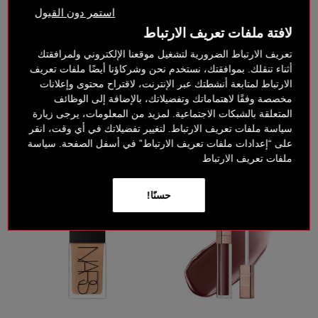
استمر دون القبول
لافتة ملفات تعريف الارتباط
جديد
جديد
THE MULTIPLE
LIGHT REFLECTING™
تعريف الارتباط الضرورية لتشغيل موقعنا الإلكتروني ولمرافقتك
بودرة مضيئة
أثناء تنقلك. بموافقتك، نستخدم نحن وشركاؤنا أيضًا ملفات تعريف
الارتباط لمتابعة أنشطتك عبر الإنترنت، لاقتراح محتوى وإعلانات
5 ألوان
12 ألوان
مخصصة وفقًا لاهتماماتك وتفضيلاتك، بالإضافة إلى الوظائف
‎ ⃁ 240 ‎
‎ ⃁ 235 ‎
المتعلقة بالشبكات الاجتماعية. لمزيد من المعلومات، يرجى زيارة
سياسة ملفات تعريف الارتباط. لتغيير تفضيلاتك في أي وقت، انقر
)
(
)
(
691
212
على “إعدادات ملفات تعريف الارتباط” في أسفل الصفحة. سياسة
ملفات تعريف الارتباط
حسنًا!