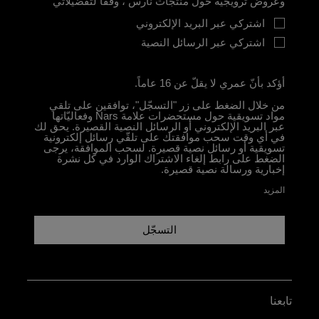
وعروض ترويجية حول منتجات نارس ، وفقًا لتفضيلاتي
اشتركي عبر البريد الإلكتروني
اشتركي عبر الرسائل النصية
أؤكد بأنّ عمري لا يقلّ عن 16 عاماً.
من خلال الضغط على زر "التسجّل"، توافقين على تلقي
مواد تسويقية حول مستحضرات علامة Nars وفعاليّاتها
عبر البريد الإلكتروني أو الرسائل النصية القصيرة. يحق لك
في أي وقت سحب موافقتك على تلقّي رسائل إلكترونية
تسويقية أو رسائل نصية قصيرة. لسحب الموافقة، يرجى
الضغط على رابط إلغاء الاشتراك الوارد في كل نشرة
إخبارية ورسالة نصية قصيرة.
المزيد
التسجّل
تابعنا