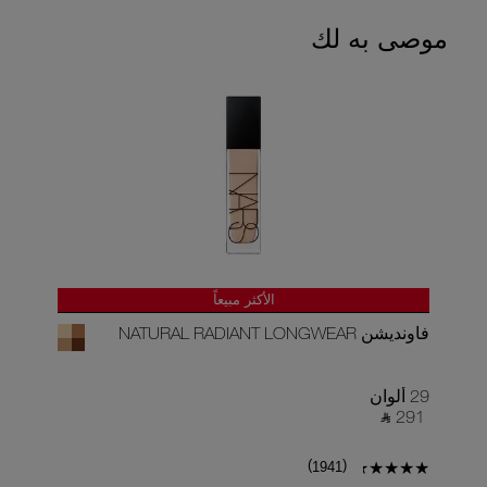
موصى به لك
الأكثر مبيعاً
فاونديشن NATURAL RADIANT LONGWEAR
كونسيلر 
29 ألوان
22 ألوان
90 ‎
‎ ⃁ 291 ‎
)
(
1941