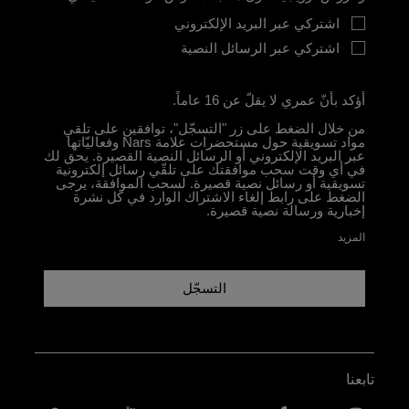
اشتركي عبر البريد الإلكتروني
اشتركي عبر الرسائل النصية
أؤكد بأنّ عمري لا يقلّ عن 16 عاماً.
من خلال الضغط على زر "التسجّل"، توافقين على تلقي
مواد تسويقية حول مستحضرات علامة Nars وفعاليّاتها
عبر البريد الإلكتروني أو الرسائل النصية القصيرة. يحق لك
في أي وقت سحب موافقتك على تلقّي رسائل إلكترونية
تسويقية أو رسائل نصية قصيرة. لسحب الموافقة، يرجى
الضغط على رابط إلغاء الاشتراك الوارد في كل نشرة
إخبارية ورسالة نصية قصيرة.
المزيد
التسجّل
تابعنا