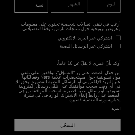
اليوم
الشهر
أرغب في تلقي اتصالات شخصية تحتوي على معلومات
وعروض ترويجية حول منتجات نارس ، وفقًا لتفضيلاتي
اشتركي عبر البريد الإلكتروني
اشتركي عبر الرسائل النصية
أؤكد بأنّ عمري لا يقلّ عن 16 عاماً.
من خلال الضغط على زر "التسجّل"، توافقين على تلقي
مواد تسويقية حول مستحضرات علامة Nars وفعاليّاتها
عبر البريد الإلكتروني أو الرسائل النصية القصيرة. يحق لك
في أي وقت سحب موافقتك على تلقّي رسائل إلكترونية
تسويقية أو رسائل نصية قصيرة. لسحب الموافقة، يرجى
الضغط على رابط إلغاء الاشتراك الوارد في كل نشرة
إخبارية ورسالة نصية قصيرة.
المزيد
التسجّل