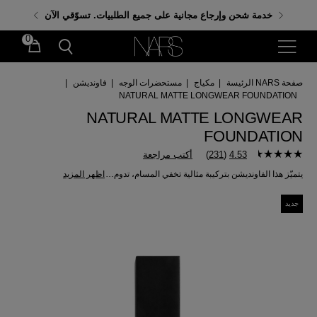
احصلي على هدايا مجانية عند إنفاق 350 ر.س. باستخدام
خدمة شحن وإرجاع مجانية على جميع الطلبيات. تسوّقي الآن
الكود: GIFTS
0
صفحة NARS الرئيسة
|
مكياج
|
مستحضرات الوجه
|
فاونديشن
|
NATURAL MATTE LONGWEAR FOUNDATION
NATURAL MATTE LONGWEAR
FOUNDATION
4.53
(
231
)
أكتب مراجعة
يتميّز هذا الفاونديشن بتركيبة مثالية تخفي المسام، تدوم 24 ساعة* بلمسة نهائية غير لامعة توفّر تغطية متوسّطة إلى كاملة.
اظهر المزيد
جديد