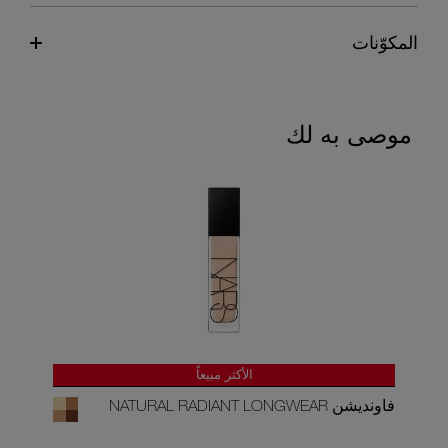
المكوّنات
موصى به لك
الأكثر مبيعاً
فاونديشن NATURAL RADIANT LONGWEAR
كونسيلر 