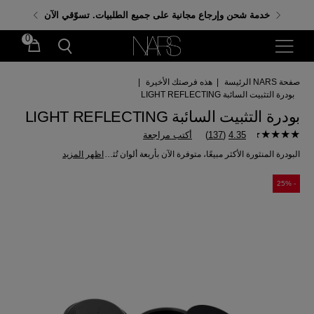
احصلي على هدايا مجانية عند إنفاق 350 ر.س. باستخدام
خدمة شحن وإرجاع مجانية على جميع الطلبيات. تسوّقي الآن
الكود: GIFTS
0
صفحة NARS الرئيسة
|
هذه فرصتك الأخيرة
|
بودرة التثبيت السائبة LIGHT REFLECTING
بودرة التثبيت السائبة LIGHT REFLECTING
4.35
(
137
)
أكتب مراجعة
البودرة المنثورة الأكثر مبيعًا، متوفرة الآن بأربعة ألوان تُثبت المكياج في مكانه طوال اليوم بلمسة نهائية مشرقة وجاهزة للتصوير.
اظهر المزيد
- 25%