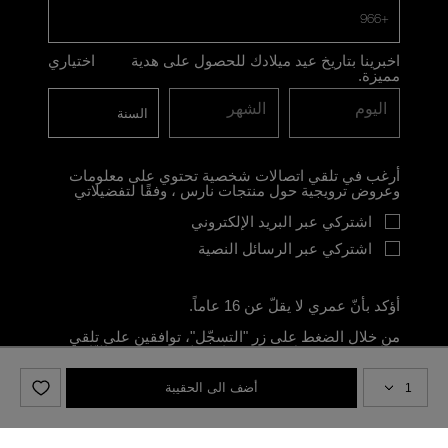
+966
اخبرينا بتاريخ عيد ميلادك للحصول على هدية
اختياري
مميزة.
اليوم
الشهر
أرغب في تلقي اتصالات شخصية تحتوي على معلومات
وعروض ترويجية حول منتجات نارس ، وفقًا لتفضيلاتي
اشتركي عبر البريد الإلكتروني
اشتركي عبر الرسائل النصية
أؤكد بأنّ عمري لا يقلّ عن 16 عاماً.
من خلال الضغط على زر "التسجّل"، توافقين على تلقي
مواد تسويقية حول مستحضرات علامة Nars وفعاليّاتها
عبر البريد الإلكتروني أو الرسائل النصية القصيرة. يحق لك
في أي وقت سحب موافقتك على تلقّي رسائل إلكترونية
أضف الى الحقيبة
تسويقية أو رسائل نصية قصيرة. لسحب الموافقة، يرجى
الضغط على رابط إلغاء الاشتراك الوارد في كل نشرة
إخبارية ورسالة نصية قصيرة.